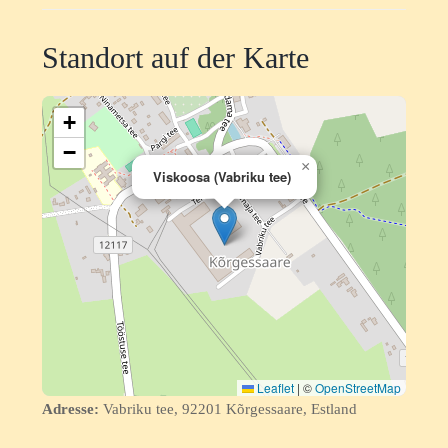
Standort auf der Karte
+
−
×
Viskoosa (Vabriku tee)
Leaflet
|
©
OpenStreetMap
Adresse:
Vabriku tee, 92201 Kõrgessaare, Estland