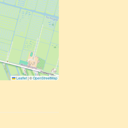
Leaflet
|
©
OpenStreetMap