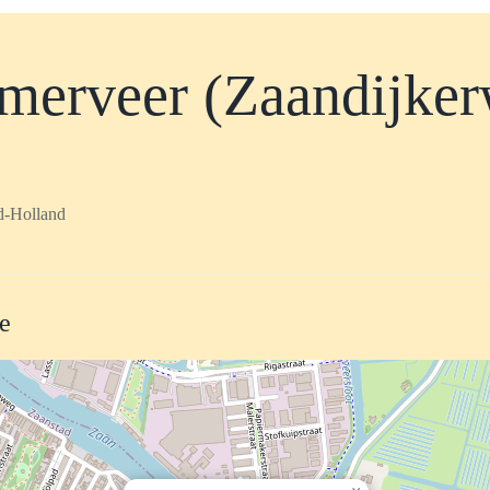
merveer (Zaandijker
d-Holland
te