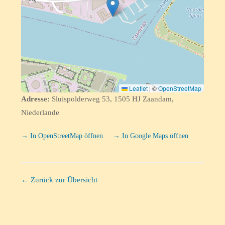
Leaflet
|
©
OpenStreetMap
Adresse:
Sluispolderweg 53, 1505 HJ Zaandam,
Niederlande
→ In OpenStreetMap öffnen
→ In Google Maps öffnen
← Zurück zur Übersicht