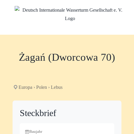
Zum
Inhalt
springen
Żagań (Dworcowa 70)
Europa › Polen › Lebus
Steckbrief
Baujahr