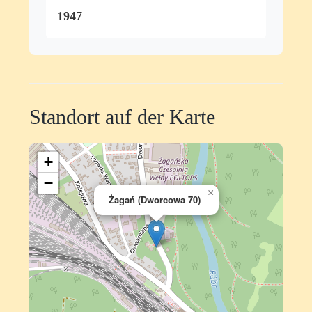
1947
Standort auf der Karte
+
−
×
Żagań (Dworcowa 70)